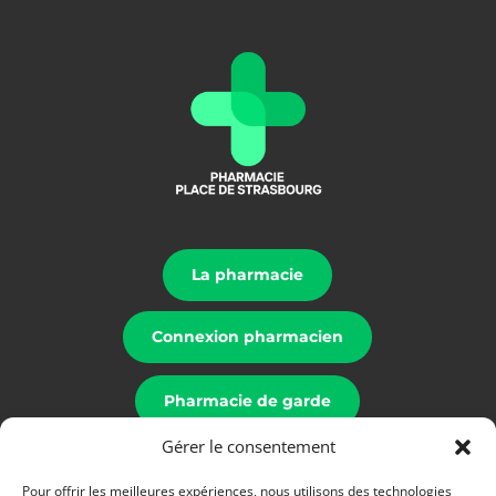
La pharmacie
Connexion pharmacien
Pharmacie de garde
Gérer le consentement
Mentions légales
Pour offrir les meilleures expériences, nous utilisons des technologies